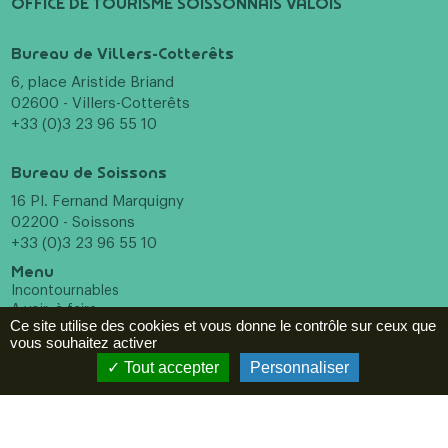
OFFICE DE TOURISME SOISSONNAIS VALOIS
Bureau de Villers-Cotterêts
6, place Aristide Briand
02600 - Villers-Cotterêts
+33 (0)3 23 96 55 10
Bureau de Soissons
16 Pl. Fernand Marquigny
02200 - Soissons
+33 (0)3 23 96 55 10
Menu
Incontournables
A voir, à faire
Ce site utilise des cookies et vous donne le contrôle sur ceux que
Hébergements
vous souhaitez activer
Restaurants
Tout accepter
Personnaliser
Agenda
ESPACE PRO
Newsletter