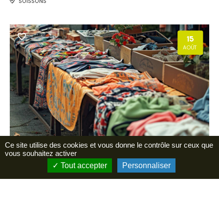
SOISSONS
15
AOÛT
Ce site utilise des cookies et vous donne le contrôle sur ceux que
Brocante à Chéry-Chartreuve
vous souhaitez activer
CHERY-CHARTREUVE
Tout accepter
Personnaliser
29
AOÛT