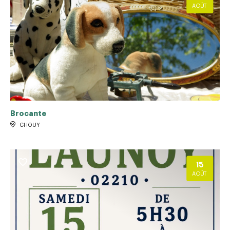
AOÛT
Brocante
CHOUY
15
AOÛT