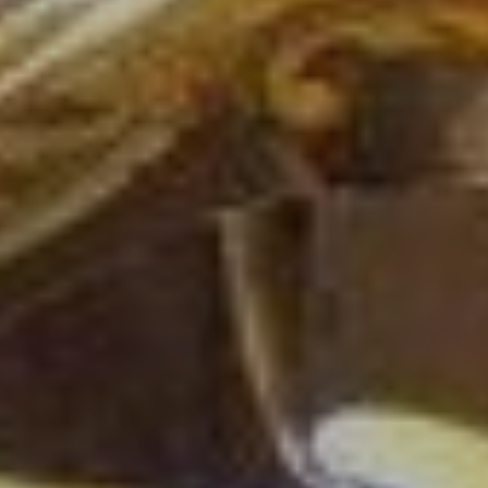
Communes
CHOUY
LAUNOY
SOISSONS
CHERY-CHARTRE
BERNOY-LE-CHA
MORSAIN
LA FERTE-MILON