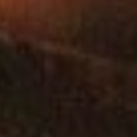
SOISSONS
VILLERS-COTTER
POMMIERS
MONT-NOTRE-D
CHIVRES-VAL
RESSONS-LE-LO
CHOUY
AMBLENY
ARCY-SAINTE-RE
OSLY-COURTIL
LAUNOY
CHERY-CHARTRE
BRAINE
SEPTMONTS
MORSAIN
VENIZEL
SAINT-CHRISTOP
COEUVRES-ET-V
OIGNY-EN-VALOI
BERNOY-LE-CHA
HARAMONT