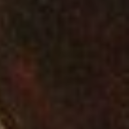
LA FERTE-MILON
BUZANCY
OULCHY-LE-CHA
SOUPIR
CHAVIGNON
OULCHY-LA-VILL
Type de manifes
Expositions, fêtes et
Concerts, spectacl
Sports et loisirs de
Terroir, savoir-fair