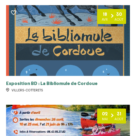
18
30
AVR
AOÛT
Exposition BD : La Bibliomule de Cordoue
VILLERS-COTTERETS
02
31
MAI
AOÛT