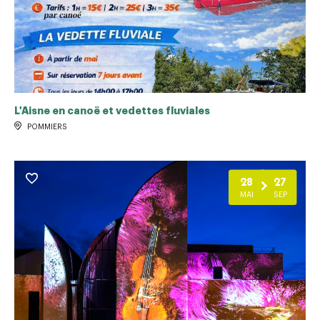
L'Aisne en canoë et vedettes fluviales
POMMIERS
28
27
MAI
SEP