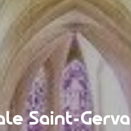
le Saint-Gervai