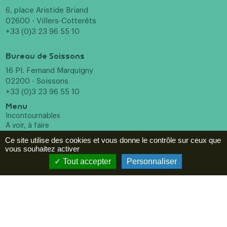
6, place Aristide Briand
02600 - Villers-Cotterêts
+33 (0)3 23 96 55 10
Bureau de Soissons
16 Pl. Fernand Marquigny
02200 - Soissons
+33 (0)3 23 96 55 10
Menu
Incontournables
A voir, à faire
Hébergements
Ce site utilise des cookies et vous donne le contrôle sur ceux que
Restaurants
vous souhaitez activer
Agenda
Tout accepter
Personnaliser
ESPACE PRO
Newsletter