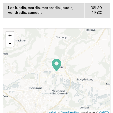
Les lundis, mardis, mercredis, jeudis,
08h30 -
vendredis, samedis
19h30
+
-
Leaflet
| ©
OpenStreetMap
contributors ©
CARTO