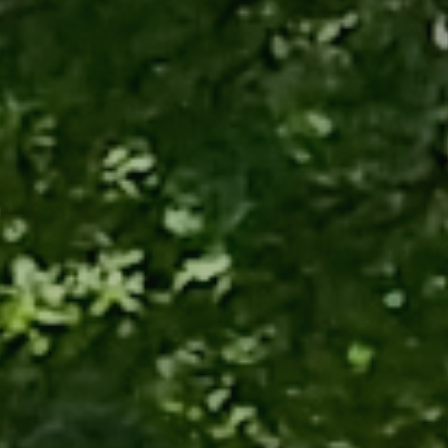
Le Chemin des
Le bourg médiéval
Dames
de La Ferté-Milon
La tour
La base de loisirs
d'observation du
Axo'Plage
général Mangin