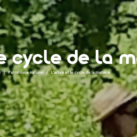
le cycle de la m
H
Patrimoine naturel
L'arbre et le cycle de la matière