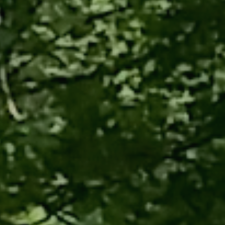
Le village de
Le donjon de
Longpont
Septmonts