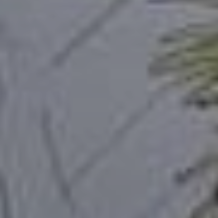
Le Chemin des
Le bourg médiéval
Dames
de La Ferté-Milon
La tour
La base de loisirs
d'observation du
Axo'Plage
général Mangin