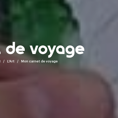
 de voyage
H
L'Art
Mon carnet de voyage