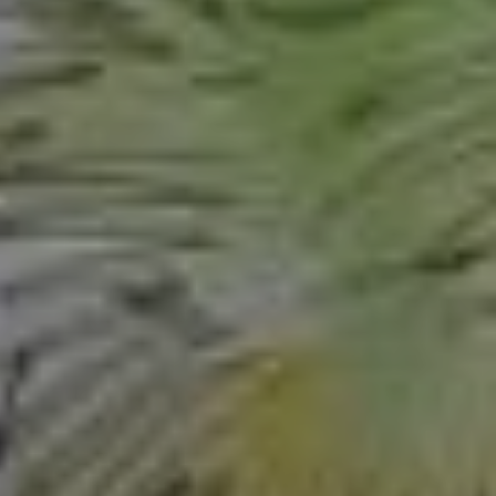
Le village de
Le donjon de
Longpont
Septmonts