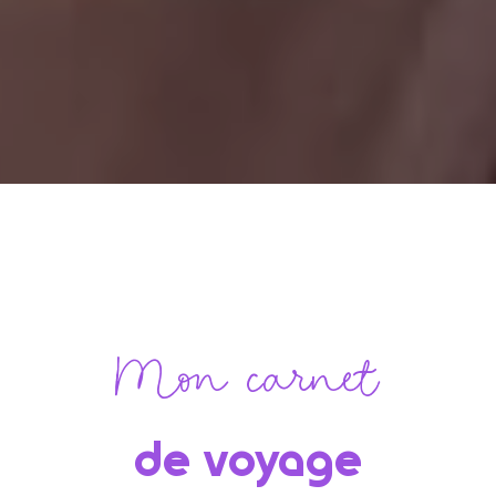
Mon carnet
de voyage