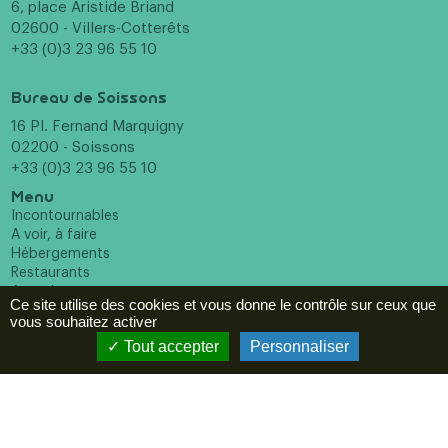
6, place Aristide Briand
02600 - Villers-Cotterêts
+33 (0)3 23 96 55 10
Bureau de Soissons
16 Pl. Fernand Marquigny
02200 - Soissons
+33 (0)3 23 96 55 10
Menu
Incontournables
A voir, à faire
Hébergements
Restaurants
Agenda
Ce site utilise des cookies et vous donne le contrôle sur ceux que
ESPACE PRO
vous souhaitez activer
Tout accepter
Personnaliser
Newsletter