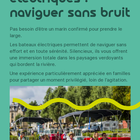
naviguer sans bruit
Pas besoin d’être un marin confirmé pour prendre le
large.
Les bateaux électriques permettent de naviguer sans
effort et en toute sérénité. Silencieux, ils vous offrent
une immersion totale dans les paysages verdoyants
qui bordent la rivière.
Une expérience particulièrement appréciée en familles
pour partager un moment privilégié, loin de l’agitation.