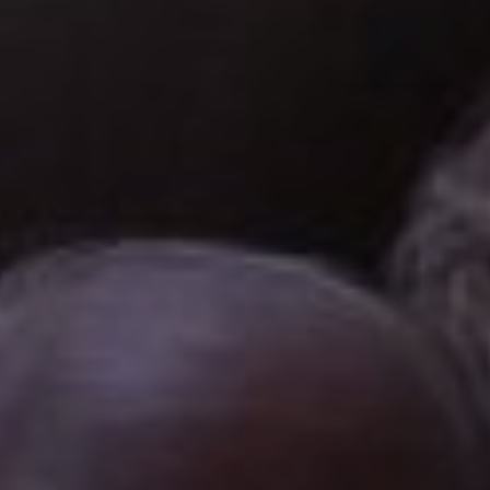
MORSAIN
VILLERS-COTTER
VENIZEL
BRAINE
Type de manifes
Expositions, fêtes et
Concerts, spectacl
Sports et loisirs de
Terroir, savoir-fair