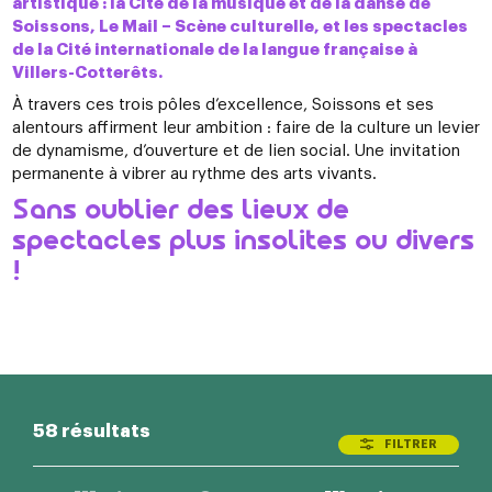
artistique : la Cité de la musique et de la danse de
Soissons, Le Mail – Scène culturelle, et les spectacles
de la Cité internationale de la langue française à
Villers-Cotterêts.
À travers ces trois pôles d’excellence, Soissons et ses
alentours affirment leur ambition : faire de la culture un levier
de dynamisme, d’ouverture et de lien social. Une invitation
permanente à vibrer au rythme des arts vivants.
Sans oublier des lieux de
spectacles plus insolites ou divers
!
58 résultats
FILTRER