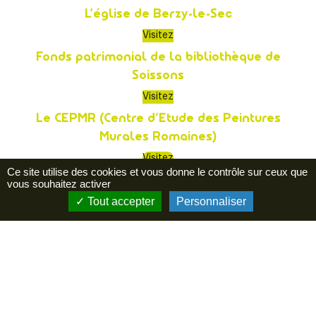
L’église de Berzy-le-Sec
Visitez
Fonds patrimonial de la bibliothèque de
Soissons
Visitez
Le CEPMR (Centre d’Etude des Peintures
Murales Romaines)
Visitez
Ce site utilise des cookies et vous donne le contrôle sur ceux que
vous souhaitez activer
Tout accepter
Personnaliser
L’Arsenal, musée d’art contemporain
Visitez
L’église Saint-Pierre
Visitez
Le pavillon de l’arquebuse
Visitez