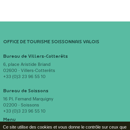
OFFICE DE TOURISME SOISSONNAIS VALOIS
Bureau de Villers-Cotterêts
6, place Aristide Briand
02600 - Villers-Cotterêts
+33 (0)3 23 96 55 10
Bureau de Soissons
16 Pl. Fernand Marquigny
02200 - Soissons
+33 (0)3 23 96 55 10
Menu
Incontournables
Ce site utilise des cookies et vous donne le contrôle sur ceux que