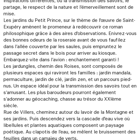
inspirations différentes, où la transmission des savoirs, le
partage, le respect de la nature et l’émerveillement sont de
mise.
Les jardins du Petit Prince, sur le thème de l'œuvre de Saint-
Exupéry amènent le promeneur à redécouvrir ce roman
philosophique grâce à des aires d'observations. Enivrez-vous
des bonnes odeurs de la roseraie avant de vous faufilez
dans l’allée couverte par les saules, puis empruntez le
passage secret dans le bois pour arriver au kiosque.
Embarquez-vite dans l’avion : enchantement garanti !
Les jardungles, chemin des Roises, sont composés de
plusieurs espaces qui raviront les familles : jardin mandala,
permaculture, jardin de clé, jardin zen, et un parcours pied-
nus. Un espace idéal pour la transmission des savoirs tout en
s’amusant. Les plus baroudeurs pourront également
s’adonner au géocaching, chasse au trésor du XXIème
siècle.
Rue de Villers, cheminez autour du lavoir de la Montagne et
ses jardins. Puis descendez vers la cascade d'eau vive où
libellules et plantes aquatiques composent un paysage
poétique. Au clapotis de l’eau, se mêlent le bruissement des
feuilles dans un camaïeu de verts.