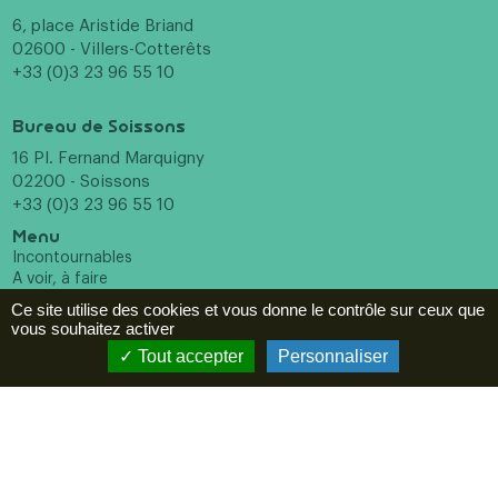
6, place Aristide Briand
02600 - Villers-Cotterêts
+33 (0)3 23 96 55 10
Bureau de Soissons
16 Pl. Fernand Marquigny
02200 - Soissons
+33 (0)3 23 96 55 10
Menu
Incontournables
A voir, à faire
Hébergements
Ce site utilise des cookies et vous donne le contrôle sur ceux que
Restaurants
vous souhaitez activer
Agenda
Tout accepter
Personnaliser
ESPACE PRO
Newsletter