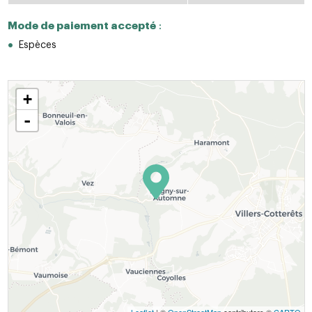
Mode de paiement accepté
:
Espèces
+
-
Leaflet
| ©
OpenStreetMap
contributors ©
CARTO