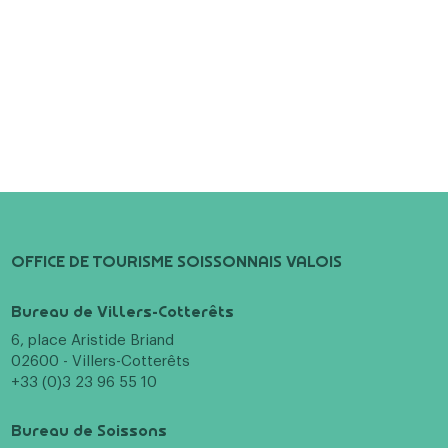
OFFICE DE TOURISME SOISSONNAIS VALOIS
Bureau de Villers-Cotterêts
6, place Aristide Briand
02600 - Villers-Cotterêts
+33 (0)3 23 96 55 10
Bureau de Soissons