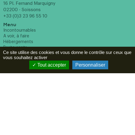
16 Pl. Fernand Marquigny
02200 - Soissons
+33 (0)3 23 96 55 10
Menu
Incontournables
A voir, à faire
Hébergements
Restaurants
Ce site utilise des cookies et vous donne le contrôle sur ceux que
Agenda
vous souhaitez activer
ESPACE PRO
Tout accepter
Personnaliser
Newsletter
En cochant cette case vous reconnaissez avoir pris
connaissance de notre politique de confidentialité et donnez
votre consentement pour recevoir la newsletter.
Suivez-nous