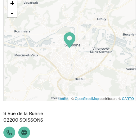
+
-
Leaflet
| ©
OpenStreetMap
contributors ©
CARTO
8 Rue de la Buerie
02200
SOISSONS