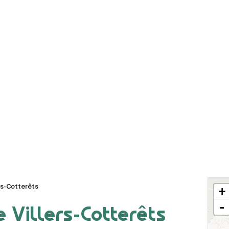
Le Chemin des
Le bourg médiéval
Dames
de La Ferté-Milon
La tour
La base de loisirs
d'observation du
Axo'Plage
général Mangin
rs-Cotterêts
+
-
 Villers-Cotterêts