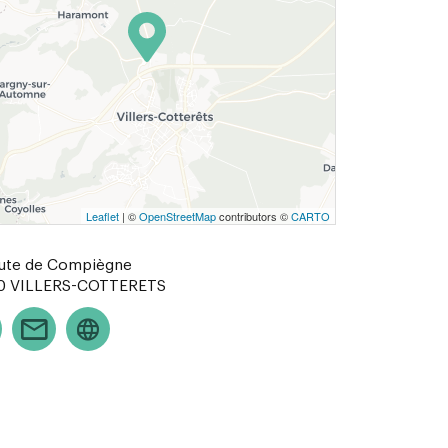
Leaflet
| ©
OpenStreetMap
contributors ©
CARTO
ute de Compiègne
0
VILLERS-COTTERETS