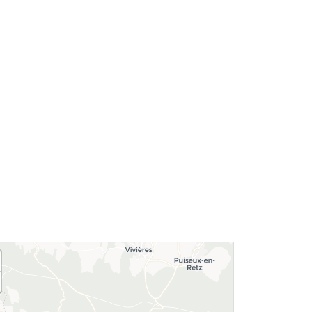
Le village de
Le donjon de
Longpont
Septmonts