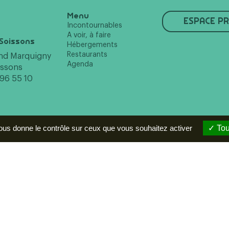
Menu
ESPACE P
Incontournables
A voir, à faire
Soissons
Hébergements
Restaurants
and Marquigny
Agenda
issons
 96 55 10
vous donne le contrôle sur ceux que vous souhaitez activer
Tou