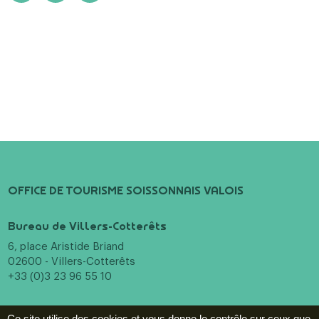
OFFICE DE TOURISME SOISSONNAIS VALOIS
Bureau de Villers-Cotterêts
6, place Aristide Briand
02600 - Villers-Cotterêts
+33 (0)3 23 96 55 10
Bureau de Soissons
Ce site utilise des cookies et vous donne le contrôle sur ceux que