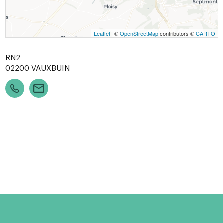
Leaflet
| ©
OpenStreetMap
contributors ©
CARTO
RN2
02200
VAUXBUIN