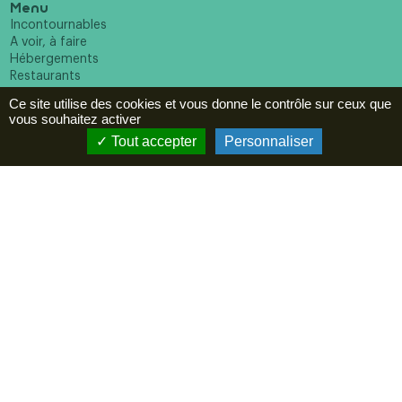
Menu
Incontournables
A voir, à faire
Hébergements
Restaurants
Agenda
Ce site utilise des cookies et vous donne le contrôle sur ceux que
vous souhaitez activer
ESPACE PRO
Tout accepter
Personnaliser
Newsletter
En cochant cette case vous reconnaissez avoir pris
connaissance de notre politique de confidentialité et donnez
votre consentement pour recevoir la newsletter.
Suivez-nous