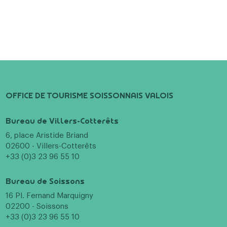
OFFICE DE TOURISME SOISSONNAIS VALOIS
Bureau de Villers-Cotterêts
6, place Aristide Briand
02600 - Villers-Cotterêts
+33 (0)3 23 96 55 10
Bureau de Soissons
16 Pl. Fernand Marquigny
02200 - Soissons
+33 (0)3 23 96 55 10