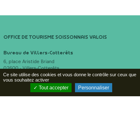
OFFICE DE TOURISME SOISSONNAIS VALOIS
Bureau de Villers-Cotterêts
6, place Aristide Briand
02600 - Villers-Cotterêts
Ce site utilise des cookies et vous donne le contrôle sur ceux que
+33 (0)3 23 96 55 10
vous souhaitez activer
Tout accepter
Personnaliser
Bureau de Soissons
16 Pl. Fernand Marquigny
02200 - Soissons
+33 (0)3 23 96 55 10
Menu
Incontournables
A voir, à faire
Hébergements