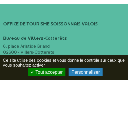
OFFICE DE TOURISME SOISSONNAIS VALOIS
Bureau de Villers-Cotterêts
6, place Aristide Briand
02600 - Villers-Cotterêts
+33 (0)3 23 96 55 10
Ce site utilise des cookies et vous donne le contrôle sur ceux que
vous souhaitez activer
Bureau de Soissons
Tout accepter
Personnaliser
16 Pl. Fernand Marquigny
02200 - Soissons
+33 (0)3 23 96 55 10
Menu
Incontournables
A voir, à faire
Hébergements
Restaurants
Agenda