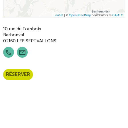
Leaflet
| ©
OpenStreetMap
contributors ©
CARTO
10 rue du Tombois
Barbonval
02160
LES SEPTVALLONS
RÉSERVER