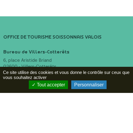
OFFICE DE TOURISME SOISSONNAIS VALOIS
Bureau de Villers-Cotterêts
6, place Aristide Briand
02600 - Villers-Cotterêts
Ce site utilise des cookies et vous donne le contrôle sur ceux que
+33 (0)3 23 96 55 10
vous souhaitez activer
Tout accepter
Personnaliser
Bureau de Soissons
16 Pl. Fernand Marquigny
02200 - Soissons
+33 (0)3 23 96 55 10
Menu
Incontournables
A voir, à faire