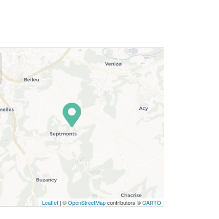
Leaflet
| ©
OpenStreetMap
contributors ©
CARTO