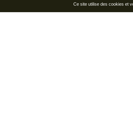
Ce site utilise des cookies et 
Bureau de Villers-
Bureau de 
Cotterêts
16 Pl. Fern
6, place Aristide Briand
02200 - So
02600 - Villers-Cotterêts
+33 (0)3 23
+33 (0)3 23 96 55 10
M