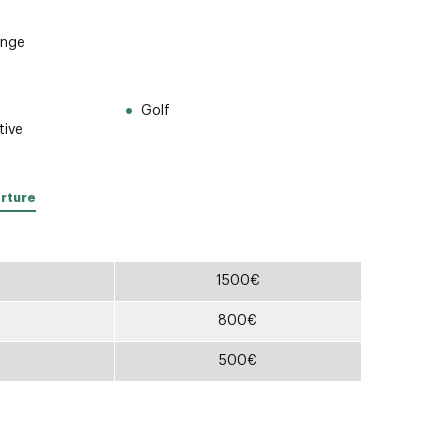
inge
Golf
tive
erture
1500€
800€
500€