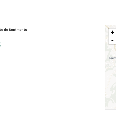
te de Septmonts
+
-
s