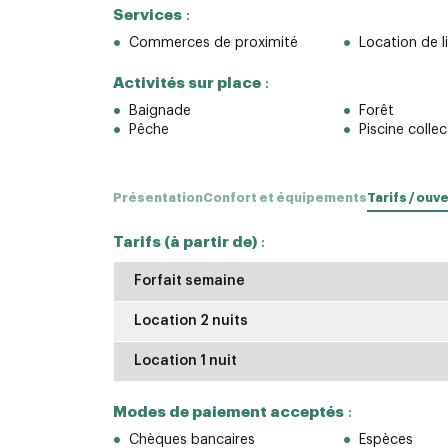
Services
:
Commerces de proximité
Location de l
Activités sur place
:
Baignade
Forêt
Pêche
Piscine collec
Présentation
Confort et équipements
Tarifs / ouv
Tarifs (à partir de)
:
Forfait semaine
Location 2 nuits
Location 1 nuit
Modes de paiement acceptés
:
Chèques bancaires
Espèces