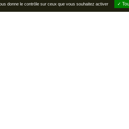
ESPACE P
Incontournables
vous donne le contrôle sur ceux que vous souhaitez activer
Tou
A voir, à faire
Soissons
Hébergements
Restaurants
and Marquigny
Agenda
issons
 96 55 10
entions légales
Politique de confidentialité
Réalisation :
Mill, Priv