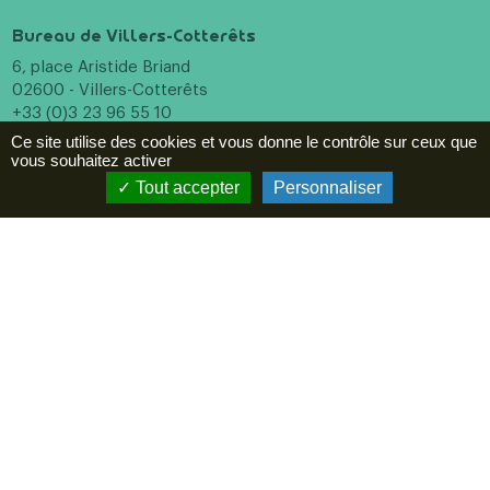
Bureau de Villers-Cotterêts
6, place Aristide Briand
02600 - Villers-Cotterêts
+33 (0)3 23 96 55 10
Ce site utilise des cookies et vous donne le contrôle sur ceux que
vous souhaitez activer
Bureau de Soissons
Tout accepter
Personnaliser
16 Pl. Fernand Marquigny
02200 - Soissons
+33 (0)3 23 96 55 10
Menu
Incontournables
A voir, à faire
Hébergements
Restaurants
Agenda
ESPACE PRO
Newsletter