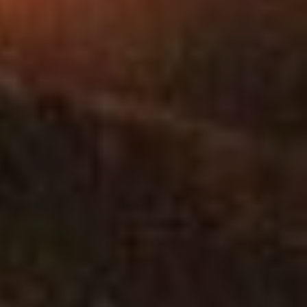
SOISSONS
VILLERS-COTTER
POMMIERS
MONT-NOTRE-D
CHIVRES-VAL
RESSONS-LE-LO
VREGNY
CHOUY
AMBLENY
ARCY-SAINTE-RE
OSLY-COURTIL
LAUNOY
CHERY-CHARTRE
BRAINE
SEPTMONTS
MORSAIN
VENIZEL
SAINT-CHRISTOP
OIGNY-EN-VALOI
BERNOY-LE-CHA
HARAMONT