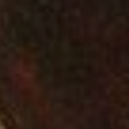
LA FERTE-MILON
BUZANCY
OULCHY-LE-CHA
COEUVRES-ET-V
SOUPIR
CHAVIGNON
OULCHY-LA-VILL
Type de manifes
Expositions, fêtes et
Concerts, spectacl
Sports et loisirs de
Terroir, savoir-fair