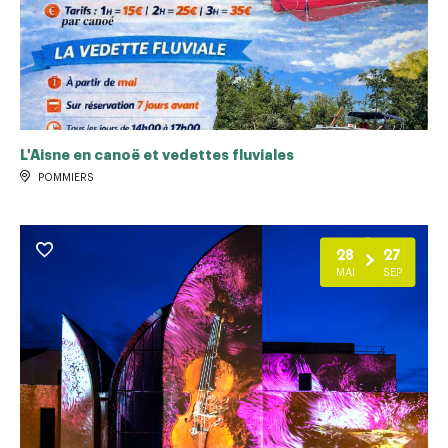
L'Aisne en canoë et vedettes fluviales
POMMIERS
28
27
MAI
SEP