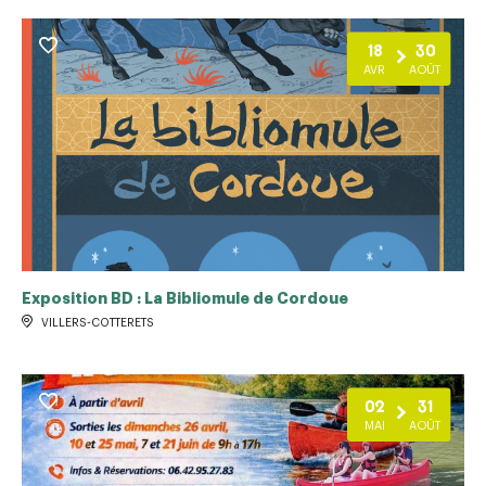
18
30
AVR
AOÛT
Exposition BD : La Bibliomule de Cordoue
VILLERS-COTTERETS
02
31
MAI
AOÛT