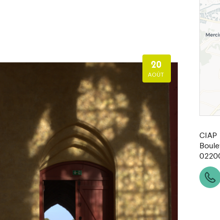
20
AOÛT
CIAP
Boule
0220