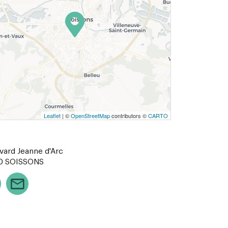
Leaflet
| ©
OpenStreetMap
contributors ©
CARTO
vard Jeanne d'Arc
0
SOISSONS