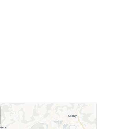
Le village de
Le donjon de
Longpont
Septmonts