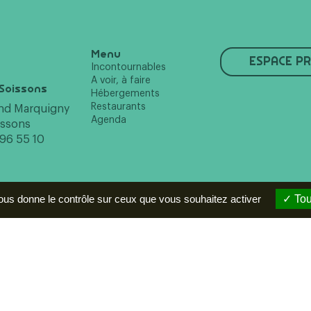
Menu
ESPACE P
Incontournables
A voir, à faire
Soissons
Hébergements
Restaurants
and Marquigny
Agenda
issons
 96 55 10
vous donne le contrôle sur ceux que vous souhaitez activer
Tou