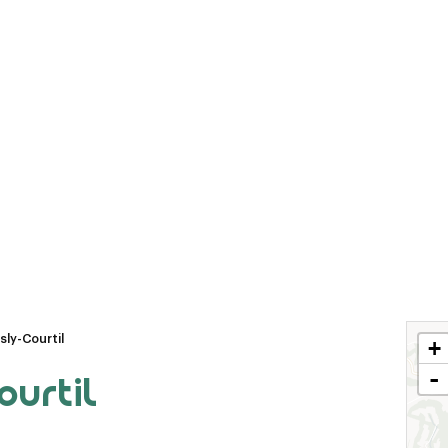
Le Chemin des
Le bourg médiéval
Dames
de La Ferté-Milon
La tour
La base de loisirs
d'observation du
Axo'Plage
général Mangin
sly-Courtil
+
-
ourtil