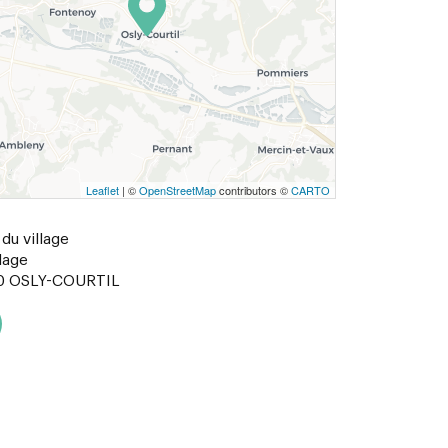
Leaflet
| ©
OpenStreetMap
contributors ©
CARTO
du village
lage
0
OSLY-COURTIL