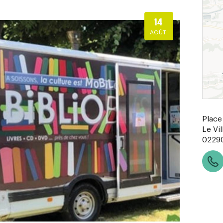
14
AOÛT
Place 
Le Vil
0229