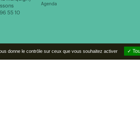
Agenda
issons
 96 55 10
vous donne le contrôle sur ceux que vous souhaitez activer
Tou
entions légales
Politique de confidentialité
Réalisation :
Mill, Priv