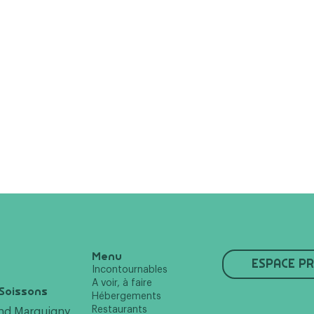
Menu
ESPACE P
Incontournables
A voir, à faire
Soissons
Hébergements
Restaurants
and Marquigny