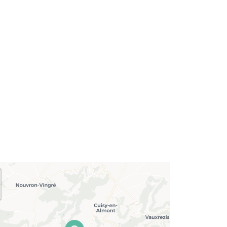
Le village de
Le donjon de
Longpont
Septmonts