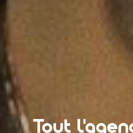
Tout l'agen