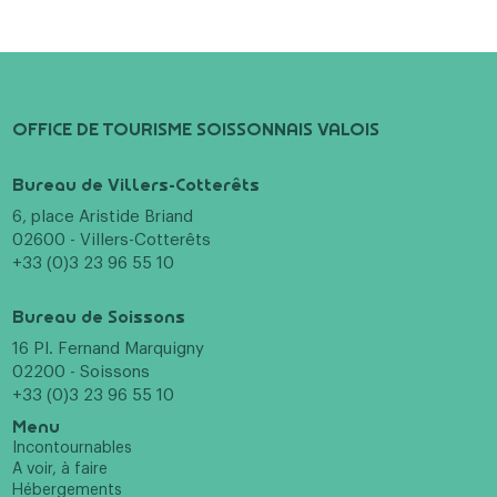
OFFICE DE TOURISME SOISSONNAIS VALOIS
Bureau de Villers-Cotterêts
6, place Aristide Briand
02600 - Villers-Cotterêts
+33 (0)3 23 96 55 10
Bureau de Soissons
16 Pl. Fernand Marquigny
02200 - Soissons
+33 (0)3 23 96 55 10
Menu
Incontournables
A voir, à faire
Hébergements