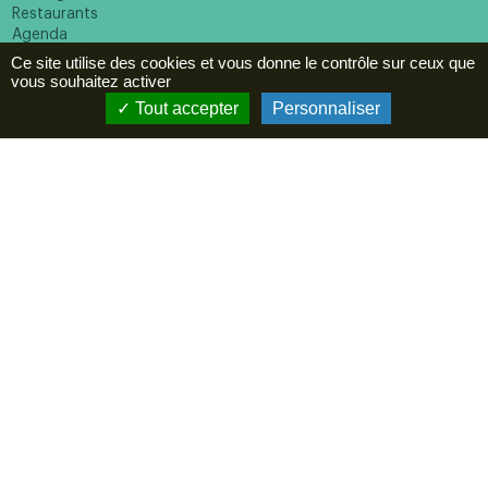
Restaurants
Agenda
Ce site utilise des cookies et vous donne le contrôle sur ceux que
ESPACE PRO
vous souhaitez activer
Newsletter
Tout accepter
Personnaliser
En cochant cette case vous reconnaissez avoir pris
connaissance de notre politique de confidentialité et donnez
votre consentement pour recevoir la newsletter.
Suivez-nous
Mentions légales
Politique de confidentialité
Réalisation :
Mill, Privas