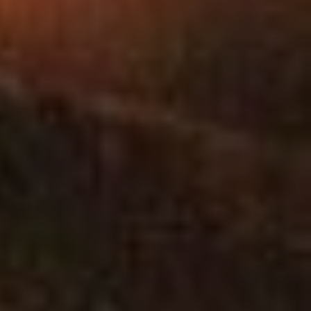
Commune(s)
SOISSONS
VILLERS-COTTER
POMMIERS
MONT-NOTRE-D
CHIVRES-VAL
RESSONS-LE-LO
ARCY-SAINTE-RE
OSLY-COURTIL
LAUNOY
CHERY-CHARTRE
BRAINE
SEPTMONTS
MORSAIN
VENIZEL
SAINT-CHRISTOP
COEUVRES-ET-V
OIGNY-EN-VALOI
BERNOY-LE-CHA
HARAMONT
AMBLENY