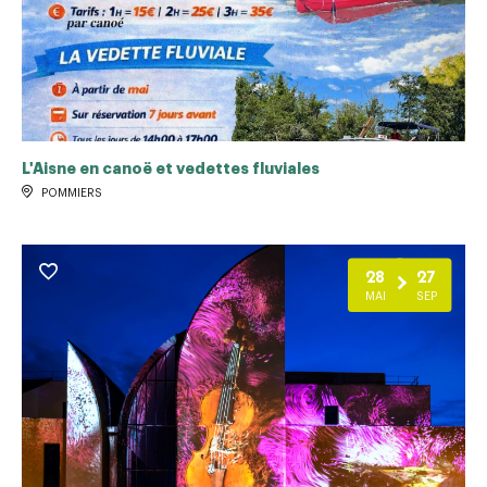
L'Aisne en canoë et vedettes fluviales
POMMIERS
28
27
MAI
SEP