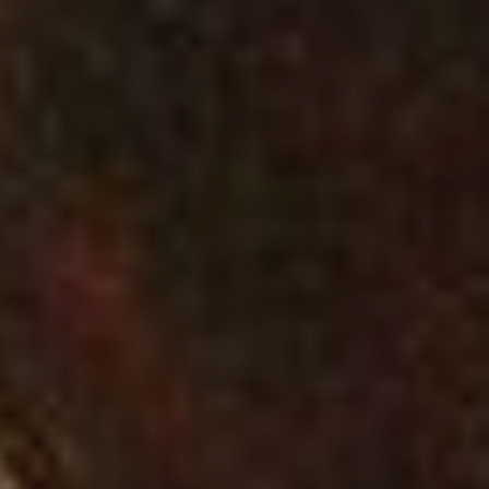
LA FERTE-MILON
BUZANCY
OULCHY-LE-CHA
SOUPIR
CHAVIGNON
OULCHY-LA-VILL
Type de manifes
Expositions, fêtes et
Concerts, spectacl
Sports et loisirs de
Terroir, savoir-fair