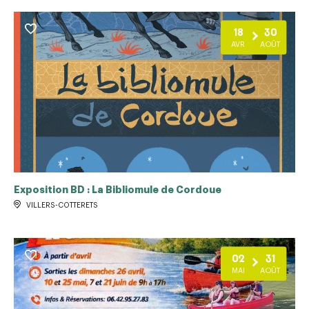
18
30
AVR
AOÛT
Exposition BD : La Bibliomule de Cordoue
VILLERS-COTTERETS
02
31
MAI
AOÛT