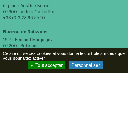
6, place Aristide Briand
02600 - Villers-Cotterêts
+33 (0)3 23 96 55 10
Bureau de Soissons
16 Pl. Fernand Marquigny
02200 - Soissons
+33 (0)3 23 96 55 10
Ce site utilise des cookies et vous donne le contrôle sur ceux que
vous souhaitez activer
Menu
Tout accepter
Personnaliser
Incontournables
A voir, à faire
Hébergements
Restaurants
Agenda
ESPACE PRO
Newsletter