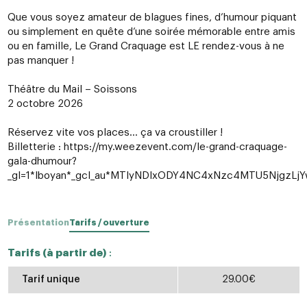
Que vous soyez amateur de blagues fines, d’humour piquant
ou simplement en quête d’une soirée mémorable entre amis
ou en famille, Le Grand Craquage est LE rendez-vous à ne
pas manquer !
Théâtre du Mail – Soissons
2 octobre 2026
Réservez vite vos places… ça va croustiller !
Billetterie : https://my.weezevent.com/le-grand-craquage-
gala-dhumour?
_gl=1*lboyan*_gcl_au*MTIyNDIxODY4NC4xNzc4MTU5Njg
Présentation
Tarifs / ouverture
Tarifs (à partir de)
:
Tarif unique
29.00€