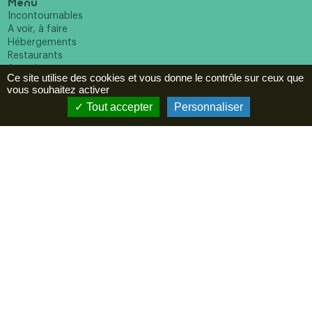
Menu
Incontournables
A voir, à faire
Hébergements
Restaurants
Agenda
Ce site utilise des cookies et vous donne le contrôle sur ceux que
vous souhaitez activer
ESPACE PRO
Tout accepter
Personnaliser
Newsletter
En cochant cette case vous reconnaissez avoir pris
connaissance de notre politique de confidentialité et donnez
votre consentement pour recevoir la newsletter.
Suivez-nous