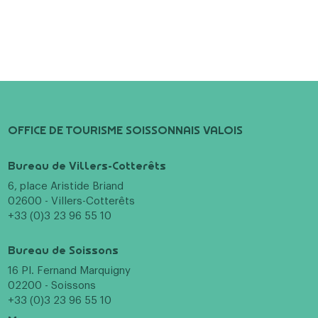
OFFICE DE TOURISME SOISSONNAIS VALOIS
Bureau de Villers-Cotterêts
6, place Aristide Briand
02600 - Villers-Cotterêts
+33 (0)3 23 96 55 10
Bureau de Soissons
16 Pl. Fernand Marquigny
02200 - Soissons
+33 (0)3 23 96 55 10