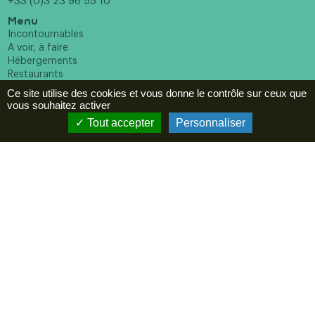
+33 (0)3 23 96 55 10
Menu
Incontournables
A voir, à faire
Hébergements
Restaurants
Agenda
Ce site utilise des cookies et vous donne le contrôle sur ceux que
vous souhaitez activer
ESPACE PRO
Tout accepter
Personnaliser
Newsletter
En cochant cette case vous reconnaissez avoir pris
connaissance de notre politique de confidentialité et donnez
votre consentement pour recevoir la newsletter.
Suivez-nous