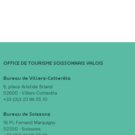
OFFICE DE TOURISME SOISSONNAIS VALOIS
Bureau de Villers-Cotterêts
6, place Aristide Briand
02600 - Villers-Cotterêts
+33 (0)3 23 96 55 10
Bureau de Soissons
16 Pl. Fernand Marquigny
02200 - Soissons