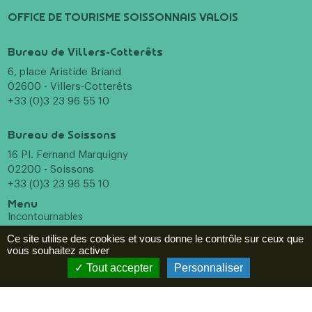
OFFICE DE TOURISME SOISSONNAIS VALOIS
Bureau de Villers-Cotterêts
6, place Aristide Briand
02600 - Villers-Cotterêts
+33 (0)3 23 96 55 10
Bureau de Soissons
16 Pl. Fernand Marquigny
02200 - Soissons
+33 (0)3 23 96 55 10
Menu
Incontournables
A voir, à faire
Ce site utilise des cookies et vous donne le contrôle sur ceux que
Hébergements
vous souhaitez activer
Restaurants
Tout accepter
Personnaliser
Agenda
ESPACE PRO