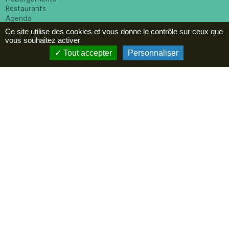
Restaurants
Agenda
Ce site utilise des cookies et vous donne le contrôle sur ceux que
ESPACE PRO
vous souhaitez activer
Newsletter
Tout accepter
Personnaliser
En cochant cette case vous reconnaissez avoir pris
connaissance de notre politique de confidentialité et donnez
votre consentement pour recevoir la newsletter.
Suivez-nous
Mentions légales
Politique de confidentialité
Réalisation :
Mill, Privas