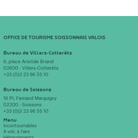
OFFICE DE TOURISME SOISSONNAIS VALOIS
Bureau de Villers-Cotterêts
6, place Aristide Briand
02600 - Villers-Cotterêts
+33 (0)3 23 96 55 10
Bureau de Soissons
16 Pl. Fernand Marquigny
02200 - Soissons
+33 (0)3 23 96 55 10
Menu
Incontournables
A voir, à faire
Hébergements