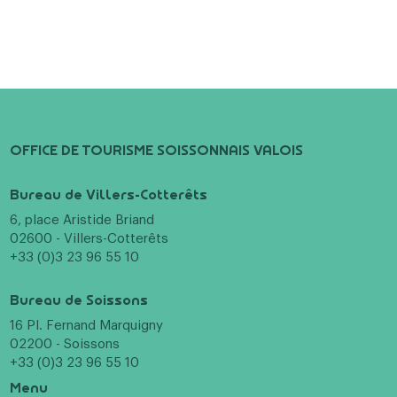
OFFICE DE TOURISME SOISSONNAIS VALOIS
Bureau de Villers-Cotterêts
6, place Aristide Briand
02600 - Villers-Cotterêts
+33 (0)3 23 96 55 10
Bureau de Soissons
16 Pl. Fernand Marquigny
02200 - Soissons
+33 (0)3 23 96 55 10
Menu