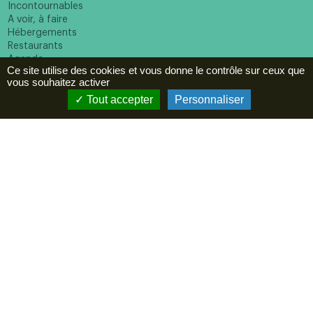
Incontournables
A voir, à faire
Hébergements
Restaurants
Agenda
Ce site utilise des cookies et vous donne le contrôle sur ceux que
ESPACE PRO
vous souhaitez activer
Tout accepter
Personnaliser
Newsletter
En cochant cette case vous reconnaissez avoir pris
connaissance de notre politique de confidentialité et donnez
votre consentement pour recevoir la newsletter.
Suivez-nous