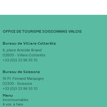
OFFICE DE TOURISME SOISSONNAIS VALOIS
Bureau de Villers-Cotterêts
6, place Aristide Briand
02600 - Villers-Cotterêts
+33 (0)3 23 96 55 10
Bureau de Soissons
16 Pl. Fernand Marquigny
02200 - Soissons
+33 (0)3 23 96 55 10
Menu
Incontournables
A voir, à faire