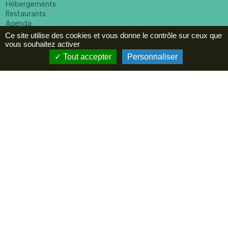
Hébergements
Restaurants
Agenda
Ce site utilise des cookies et vous donne le contrôle sur ceux que
ESPACE PRO
vous souhaitez activer
Newsletter
Tout accepter
Personnaliser
En cochant cette case vous reconnaissez avoir pris
connaissance de notre politique de confidentialité et donnez
votre consentement pour recevoir la newsletter.
Suivez-nous
Mentions légales
Politique de confidentialité