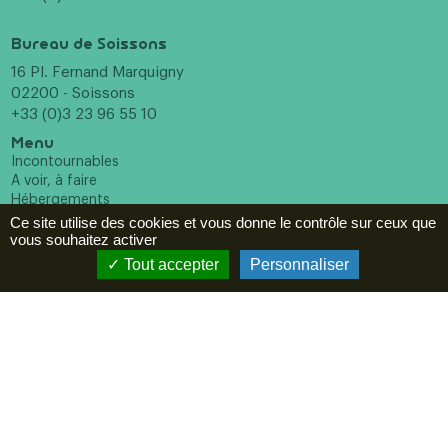
Bureau de Soissons
16 Pl. Fernand Marquigny
02200 - Soissons
+33 (0)3 23 96 55 10
Menu
Incontournables
A voir, à faire
Hébergements
Restaurants
Ce site utilise des cookies et vous donne le contrôle sur ceux que
Agenda
vous souhaitez activer
Tout accepter
Personnaliser
ESPACE PRO
Newsletter
En cochant cette case vous reconnaissez avoir pris
connaissance de notre politique de confidentialité et donnez
votre consentement pour recevoir la newsletter.