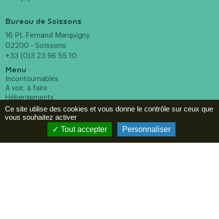
Bureau de Soissons
16 Pl. Fernand Marquigny
02200 - Soissons
+33 (0)3 23 96 55 10
Menu
Incontournables
A voir, à faire
Hébergements
Restaurants
Ce site utilise des cookies et vous donne le contrôle sur ceux que
Agenda
vous souhaitez activer
Tout accepter
Personnaliser
ESPACE PRO
Newsletter
En cochant cette case vous reconnaissez avoir pris
connaissance de notre politique de confidentialité et donnez
votre consentement pour recevoir la newsletter.