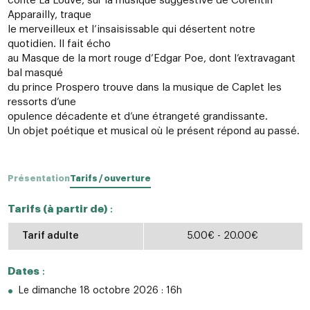
conte La Louve, sur la musique suggestive de Corentin
Apparailly, traque
le merveilleux et l’insaisissable qui désertent notre
quotidien. Il fait écho
au Masque de la mort rouge d’Edgar Poe, dont l’extravagant
bal masqué
du prince Prospero trouve dans la musique de Caplet les
ressorts d’une
opulence décadente et d’une étrangeté grandissante.
Un objet poétique et musical où le présent répond au passé.
Présentation
Tarifs / ouverture
Tarifs (à partir de)
:
Tarif adulte
5.00€ - 20.00€
Dates
:
Le dimanche 18 octobre 2026 : 16h