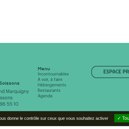
Menu
ESPACE P
Incontournables
A voir, à faire
Soissons
Hébergements
Restaurants
and Marquigny
Agenda
issons
 96 55 10
vous donne le contrôle sur ceux que vous souhaitez activer
Tou