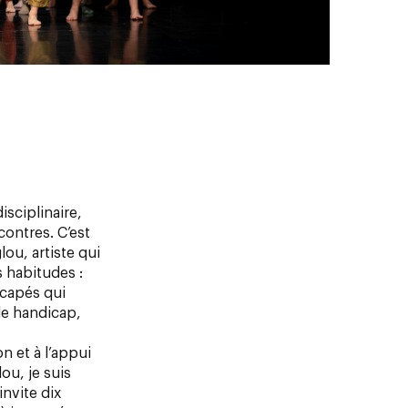
isciplinaire,
contres. C’est
ou, artiste qui
 habitudes :
icapés qui
de handicap,
n et à l’appui
lou, je suis
invite dix