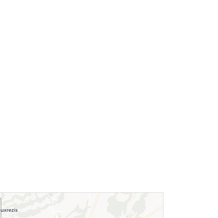
Le village de
Le donjon de
Longpont
Septmonts