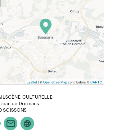
Leaflet
| ©
OpenStreetMap
contributors ©
CARTO
AILSCÈNE-CULTURELLE
 Jean de Dormans
0
SOISSONS