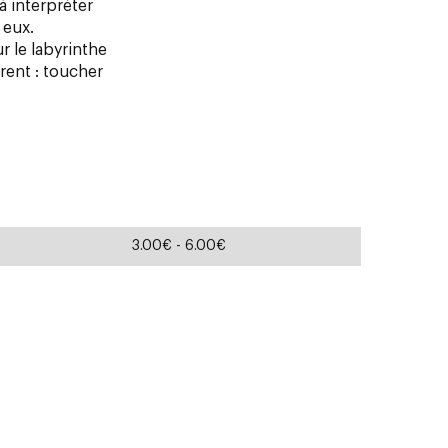
à interpréter
 eux.
 le labyrinthe
arent : toucher
3.00€ - 6.00€