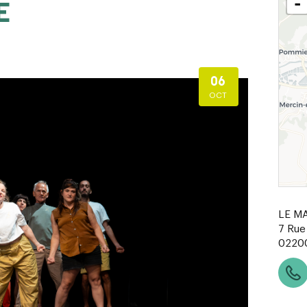
-
E
06
OCT
LE M
7 Rue
0220