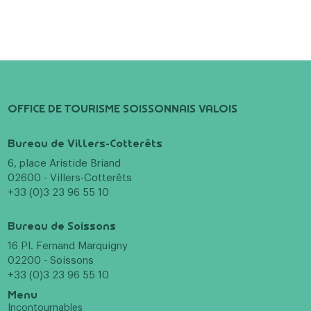
OFFICE DE TOURISME SOISSONNAIS VALOIS
Bureau de Villers-Cotterêts
6, place Aristide Briand
02600 - Villers-Cotterêts
+33 (0)3 23 96 55 10
Bureau de Soissons
16 Pl. Fernand Marquigny
02200 - Soissons
+33 (0)3 23 96 55 10
Menu
Incontournables