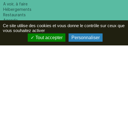
A voir, à faire
Hébergements
Restaurants
Agenda
Ce site utilise des cookies et vous donne le contrôle sur ceux que
ESPACE PRO
vous souhaitez activer
Tout accepter
Personnaliser
Newsletter
En cochant cette case vous reconnaissez avoir pris
connaissance de notre politique de confidentialité et donnez
votre consentement pour recevoir la newsletter.
Suivez-nous