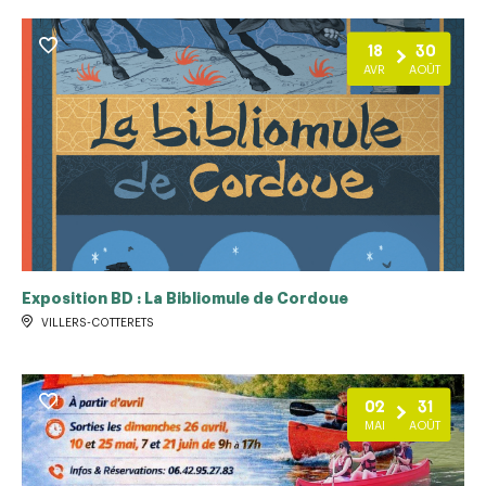
18
30
AVR
AOÛT
Exposition BD : La Bibliomule de Cordoue
VILLERS-COTTERETS
02
31
MAI
AOÛT