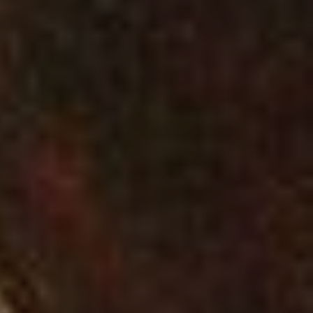
LA FERTE-MILON
BUZANCY
OULCHY-LE-CHA
COEUVRES-ET-V
SOUPIR
CHAVIGNON
OULCHY-LA-VILL
Type de manifes
Expositions, fêtes et
Concerts, spectacl
Sports et loisirs de
Terroir, savoir-fair