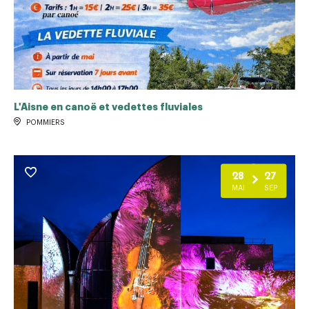
L'Aisne en canoë et vedettes fluviales
POMMIERS
28
27
MAI
SEP