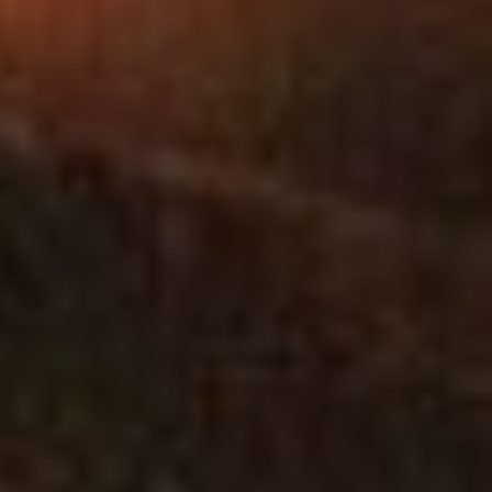
SOISSONS
VILLERS-COTTER
POMMIERS
MONT-NOTRE-D
CHIVRES-VAL
RESSONS-LE-LO
VREGNY
CHOUY
AMBLENY
ARCY-SAINTE-RE
OSLY-COURTIL
LAUNOY
CHERY-CHARTRE
BRAINE
SEPTMONTS
MORSAIN
VENIZEL
SAINT-CHRISTOP
OIGNY-EN-VALOI
BERNOY-LE-CHA
HARAMONT