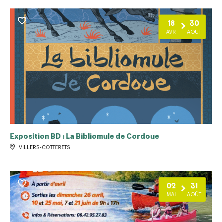
18
30
AVR
AOÛT
Exposition BD : La Bibliomule de Cordoue
VILLERS-COTTERETS
02
31
MAI
AOÛT