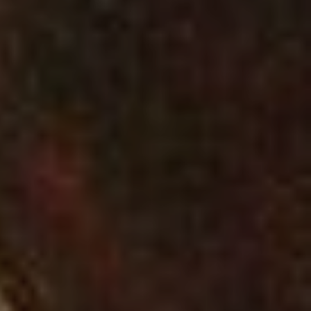
LA FERTE-MILON
BUZANCY
OULCHY-LE-CHA
COEUVRES-ET-V
SOUPIR
CHAVIGNON
OULCHY-LA-VILL
Type de manifes
Expositions, fêtes et
Concerts, spectacl
Sports et loisirs de
Terroir, savoir-fair