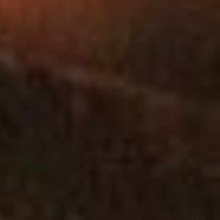
SOISSONS
VILLERS-COTTER
POMMIERS
MONT-NOTRE-D
CHIVRES-VAL
RESSONS-LE-LO
VREGNY
CHOUY
AMBLENY
ARCY-SAINTE-RE
OSLY-COURTIL
LAUNOY
CHERY-CHARTRE
BRAINE
SEPTMONTS
MORSAIN
VENIZEL
SAINT-CHRISTOP
OIGNY-EN-VALOI
BERNOY-LE-CHA
HARAMONT