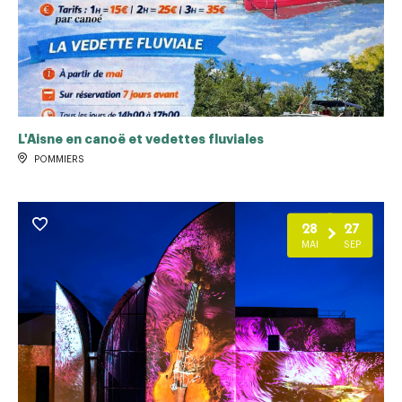
L'Aisne en canoë et vedettes fluviales
POMMIERS
28
27
MAI
SEP