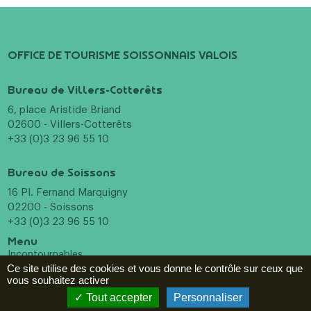
OFFICE DE TOURISME SOISSONNAIS VALOIS
Bureau de Villers-Cotterêts
6, place Aristide Briand
02600 - Villers-Cotterêts
+33 (0)3 23 96 55 10
Bureau de Soissons
16 Pl. Fernand Marquigny
02200 - Soissons
+33 (0)3 23 96 55 10
Menu
Incontournables
Ce site utilise des cookies et vous donne le contrôle sur ceux que
A voir, à faire
vous souhaitez activer
Hébergements
Restaurants
Tout accepter
Personnaliser
Agenda