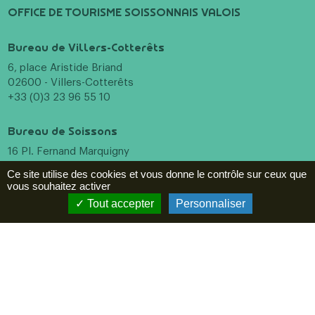
OFFICE DE TOURISME SOISSONNAIS VALOIS
Bureau de Villers-Cotterêts
6, place Aristide Briand
02600 - Villers-Cotterêts
+33 (0)3 23 96 55 10
Bureau de Soissons
16 Pl. Fernand Marquigny
02200 - Soissons
Ce site utilise des cookies et vous donne le contrôle sur ceux que
+33 (0)3 23 96 55 10
vous souhaitez activer
Menu
Tout accepter
Personnaliser
Incontournables
A voir, à faire
Hébergements
Restaurants
Agenda
ESPACE PRO
Newsletter