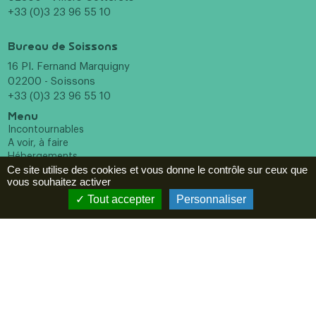
+33 (0)3 23 96 55 10
Bureau de Soissons
16 Pl. Fernand Marquigny
02200 - Soissons
+33 (0)3 23 96 55 10
Menu
Incontournables
A voir, à faire
Hébergements
Ce site utilise des cookies et vous donne le contrôle sur ceux que
Restaurants
vous souhaitez activer
Agenda
Tout accepter
Personnaliser
ESPACE PRO
Newsletter
En cochant cette case vous reconnaissez avoir pris
connaissance de notre politique de confidentialité et donnez