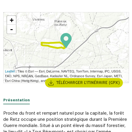
+
-
Leaflet
| Tiles © Esri — Esri, DeLorme, NAVTEQ, TomTom, Intermap, iPC, USGS,
FAO, NPS, NRCAN, GeoBase, Kadaster NL, Ordnance Survey, Esri Japan, METI,
Esri China (Hong Kong), and the GIS User Community
TÉLÉCHARGER L'ITINÉRAIRE (GPX)
Présentation
Proche du front et rempart naturel pour la capitale, la forêt
de Retz occupe une position stratégique durant la Première
Guerre mondiale. Situé à un point élevé du massif forestier,
le lieu-dit «La Tour Réaumont» est choisi par l’armée