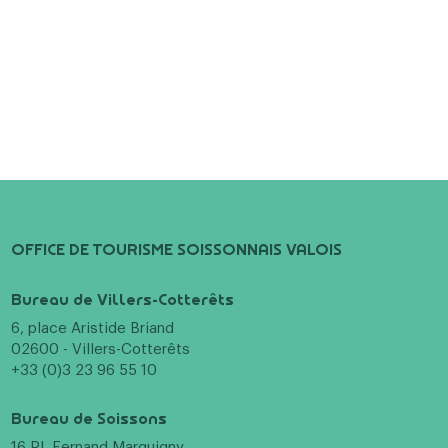
OFFICE DE TOURISME SOISSONNAIS VALOIS
Bureau de Villers-Cotterêts
6, place Aristide Briand
02600 - Villers-Cotterêts
+33 (0)3 23 96 55 10
Bureau de Soissons
16 Pl. Fernand Marquigny