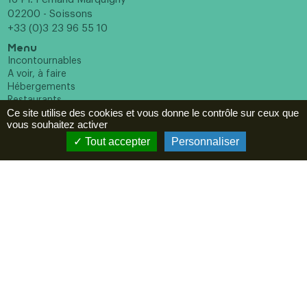
02200 - Soissons
+33 (0)3 23 96 55 10
Menu
Incontournables
A voir, à faire
Hébergements
Restaurants
Ce site utilise des cookies et vous donne le contrôle sur ceux que
Agenda
vous souhaitez activer
ESPACE PRO
Tout accepter
Personnaliser
Newsletter
En cochant cette case vous reconnaissez avoir pris
connaissance de notre politique de confidentialité et donnez
votre consentement pour recevoir la newsletter.
Suivez-nous