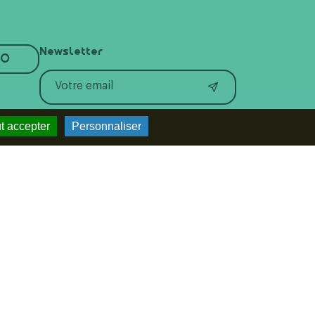
Newsletter
RO
En cochant cette case vous
t accepter
Personnaliser
reconnaissez avoir pris connaissance
de notre politique de confidentialité et
donnez votre consentement pour
recevoir la newsletter.
Suivez-nous