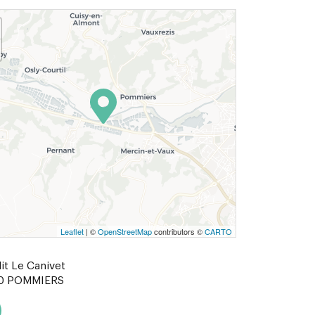
Leaflet
| ©
OpenStreetMap
contributors ©
CARTO
dit Le Canivet
0
POMMIERS