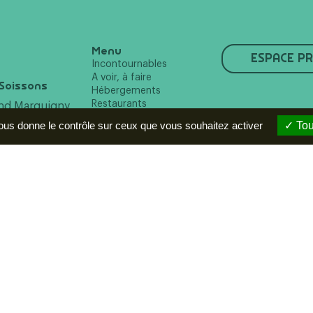
Menu
ESPACE P
Incontournables
A voir, à faire
Soissons
Hébergements
Restaurants
and Marquigny
Agenda
issons
vous donne le contrôle sur ceux que vous souhaitez activer
Tou
 96 55 10