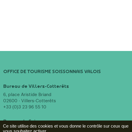
OFFICE DE TOURISME SOISSONNAIS VALOIS
Bureau de Villers-Cotterêts
6, place Aristide Briand
02600 - Villers-Cotterêts
+33 (0)3 23 96 55 10
Bureau de Soissons
Ce site utilise des cookies et vous donne le contrôle sur ceux que
16 Pl. Fernand Marquigny
vous souhaitez activer