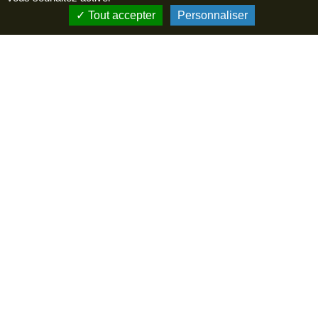
02200 - Soissons
Tout accepter
Personnaliser
+33 (0)3 23 96 55 10
Menu
Incontournables
A voir, à faire
Hébergements
Restaurants
Agenda
ESPACE PRO
Newsletter
En cochant cette case vous reconnaissez avoir pris
connaissance de notre politique de confidentialité et donnez
votre consentement pour recevoir la newsletter.
Suivez-nous